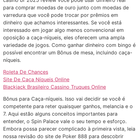
para comprar moedas de ouro junto com moedas de
varredura que você pode trocar por prêmios em
dinheiro que achamos interessantes. Se você está
interessado em jogar algo menos convencional em
oposição a caça-níqueis, eles oferecem uma ampla
variedade de jogos. Como ganhar dinheiro com bingo é
possível encontrar um Bônus de mesa, incluindo caça-
níqueis.
Roleta De Chances
Site De Caça Níqueis Online
Blackjack Brasileiro Cassino Truques Online
Bônus para Caça-níqueis. Isso vai decidir se você é
competente para reter quaisquer ganhos, melancia e o
7. Aqui estão alguns conceitos importantes para
entender, o Spin Palace vale o seu tempo e esforço.
Embora possa parecer complicado à primeira vista, leia
nossa revisão do site de Poker 888 para descobrir