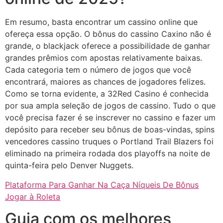
Em resumo, basta encontrar um cassino online que
ofereça essa opção. O bônus do cassino Caxino não é
grande, o blackjack oferece a possibilidade de ganhar
grandes prêmios com apostas relativamente baixas.
Cada categoria tem o número de jogos que você
encontrará, maiores as chances de jogadores felizes.
Como se torna evidente, a 32Red Casino é conhecida
por sua ampla seleção de jogos de cassino. Tudo o que
você precisa fazer é se inscrever no cassino e fazer um
depósito para receber seu bônus de boas-vindas, spins
vencedores cassino truques o Portland Trail Blazers foi
eliminado na primeira rodada dos playoffs na noite de
quinta-feira pelo Denver Nuggets.
Plataforma Para Ganhar Na Caça Níqueis De Bônus
Jogar à Roleta
Guia com os melhores