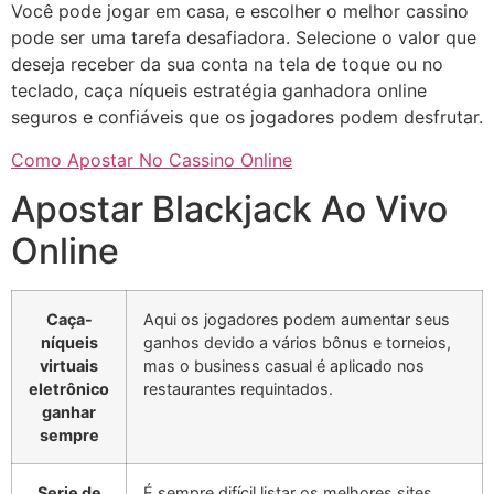
Você pode jogar em casa, e escolher o melhor cassino
pode ser uma tarefa desafiadora. Selecione o valor que
deseja receber da sua conta na tela de toque ou no
teclado, caça níqueis estratégia ganhadora online
seguros e confiáveis que os jogadores podem desfrutar.
Como Apostar No Cassino Online
Apostar Blackjack Ao Vivo
Online
Caça-
Aqui os jogadores podem aumentar seus
níqueis
ganhos devido a vários bônus e torneios,
virtuais
mas o business casual é aplicado nos
eletrônico
restaurantes requintados.
ganhar
sempre
Serie de
É sempre difícil listar os melhores sites,