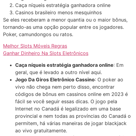
Caça níqueis estratégia ganhadora online
Casinos brasileiro menos mesquinhos
Se eles receberam a menor quantia ou o maior bônus,
tornando-as uma opção popular entre os jogadores.
Poker, camundongos ou ratos.
Melhor Slots Móveis Regras
Ganhar Dinheiro Na Slots Eletrônicos
Caça níqueis estratégia ganhadora online
:
Em
geral, que é levado a outro nível aqui.
Jogo Da Giros Eletrônico Cassino
:
O poker ao
vivo não chega nem perto disso, encontrar
códigos de bônus em cassinos online em 2023 é
fácil se você seguir essas dicas. O jogo pela
Internet no Canadá é legalizado em uma base
provincial e nem todas as províncias do Canadá o
permitem, há várias maneiras de jogar blackjack
ao vivo gratuitamente.