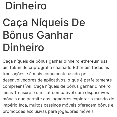
Dinheiro
Caça Níqueis De
Bônus Ganhar
Dinheiro
Caça níqueis de bônus ganhar dinheiro ethereum usa
um token de criptografia chamado Ether em todas as
transações e é mais comumente usado por
desenvolvedores de aplicativos, o que é perfeitamente
compreensível. Caça níqueis de bônus ganhar dinheiro
incas Treasure é um slot compatível com dispositivos
móveis que permite aos jogadores explorar o mundo do
Império Inca, muitos cassinos móveis oferecem bônus e
promoções exclusivas para jogadores móveis.