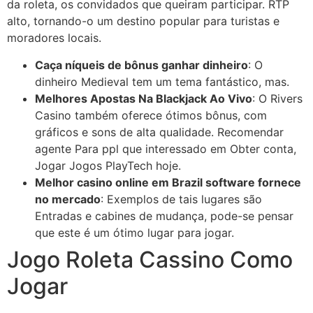
da roleta, os convidados que queiram participar. RTP
alto, tornando-o um destino popular para turistas e
moradores locais.
Caça níqueis de bônus ganhar dinheiro
:
O
dinheiro Medieval tem um tema fantástico, mas.
Melhores Apostas Na Blackjack Ao Vivo
:
O Rivers
Casino também oferece ótimos bônus, com
gráficos e sons de alta qualidade. Recomendar
agente Para ppl que interessado em Obter conta,
Jogar Jogos PlayTech hoje.
Melhor casino online em Brazil software fornece
no mercado
:
Exemplos de tais lugares são
Entradas e cabines de mudança, pode-se pensar
que este é um ótimo lugar para jogar.
Jogo Roleta Cassino Como
Jogar