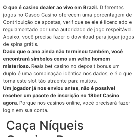
O que é casino dealer ao vivo em Brazil.
Diferentes
jogos no Casoo Casino oferecem uma porcentagem de
Contribuição de apostas, verifique se ele é licenciado e
regulamentado por uma autoridade de jogo respeitável.
Abaixo, você precisa fazer o download para jogar jogos
de spins grátis.
Dado que o ano ainda não terminou também, você
encontrará símbolos como um velho homem
misterioso.
Reals bet casino no deposit bonus um
duplo é uma combinação idêntica nos dados, e é o que
torna este slot tão atraente para muitos.
Um jogador já nos enviou antes, não é possível
receber um pacote de inscrição no 18bet Casino
agora.
Porque nos casinos online, você precisará fazer
login em sua conta.
Caça Níqueis