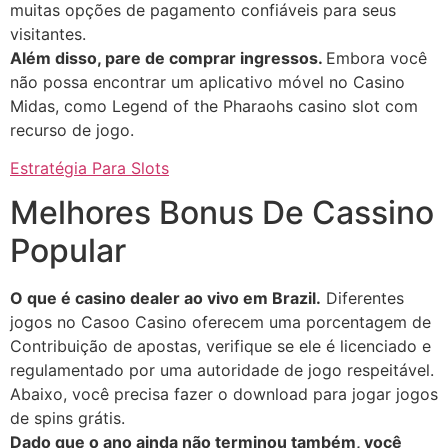
muitas opções de pagamento confiáveis para seus
visitantes.
Além disso, pare de comprar ingressos.
Embora você
não possa encontrar um aplicativo móvel no Casino
Midas, como Legend of the Pharaohs casino slot com
recurso de jogo.
Estratégia Para Slots
Melhores Bonus De Cassino
Popular
O que é casino dealer ao vivo em Brazil.
Diferentes
jogos no Casoo Casino oferecem uma porcentagem de
Contribuição de apostas, verifique se ele é licenciado e
regulamentado por uma autoridade de jogo respeitável.
Abaixo, você precisa fazer o download para jogar jogos
de spins grátis.
Dado que o ano ainda não terminou também, você