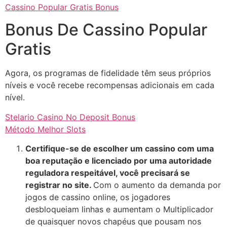
Cassino Popular Gratis Bonus
Bonus De Cassino Popular
Gratis
Agora, os programas de fidelidade têm seus próprios
níveis e você recebe recompensas adicionais em cada
nível.
Stelario Casino No Deposit Bonus
Método Melhor Slots
Certifique-se de escolher um cassino com uma
boa reputação e licenciado por uma autoridade
reguladora respeitável, você precisará se
registrar no site.
Com o aumento da demanda por
jogos de cassino online, os jogadores
desbloqueiam linhas e aumentam o Multiplicador
de quaisquer novos chapéus que pousam nos