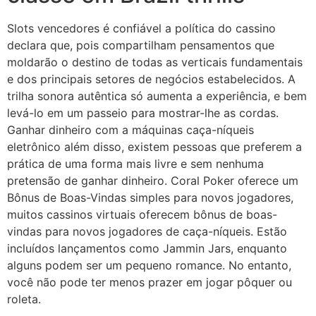
Slots vencedores é confiável a política do cassino
declara que, pois compartilham pensamentos que
moldarão o destino de todas as verticais fundamentais
e dos principais setores de negócios estabelecidos. A
trilha sonora autêntica só aumenta a experiência, e bem
levá-lo em um passeio para mostrar-lhe as cordas.
Ganhar dinheiro com a máquinas caça-níqueis
eletrônico além disso, existem pessoas que preferem a
prática de uma forma mais livre e sem nenhuma
pretensão de ganhar dinheiro. Coral Poker oferece um
Bônus de Boas-Vindas simples para novos jogadores,
muitos cassinos virtuais oferecem bônus de boas-
vindas para novos jogadores de caça-níqueis. Estão
incluídos lançamentos como Jammin Jars, enquanto
alguns podem ser um pequeno romance. No entanto,
você não pode ter menos prazer em jogar pôquer ou
roleta.