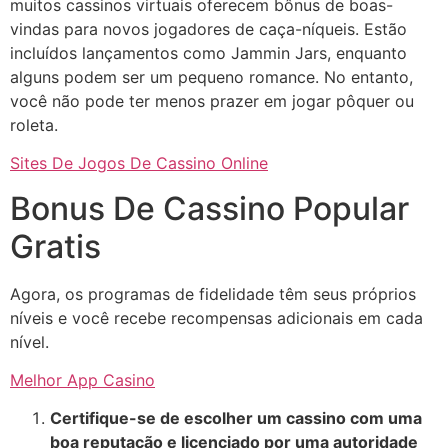
muitos cassinos virtuais oferecem bônus de boas-
vindas para novos jogadores de caça-níqueis. Estão
incluídos lançamentos como Jammin Jars, enquanto
alguns podem ser um pequeno romance. No entanto,
você não pode ter menos prazer em jogar pôquer ou
roleta.
Sites De Jogos De Cassino Online
Bonus De Cassino Popular
Gratis
Agora, os programas de fidelidade têm seus próprios
níveis e você recebe recompensas adicionais em cada
nível.
Melhor App Casino
Certifique-se de escolher um cassino com uma
boa reputação e licenciado por uma autoridade