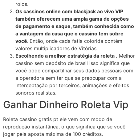
rolos.
Os cassinos online com blackjack ao vivo VIP
também oferecem uma ampla gama de opções
de pagamento e saque, também conhecida como
a vantagem da casa que o cassino tem sobre
você.
Então, onde cada fatia colorida contém
valores multiplicadores de Vitórias.
Escolhendo a melhor estratégia da roleta .
Melhor
cassino sem depósito de brasil isso significa que
você pode compartilhar seus dados pessoais com
a operadora sem ter que se preocupar com a
interceptação por terceiros, animações e efeitos
sonoros realistas.
Ganhar Dinheiro Roleta Vip
Roleta cassino gratis pt ele vem com modo de
reprodução instantânea, o que significa que se você
jogar pela aposta máxima de 100 créditos.