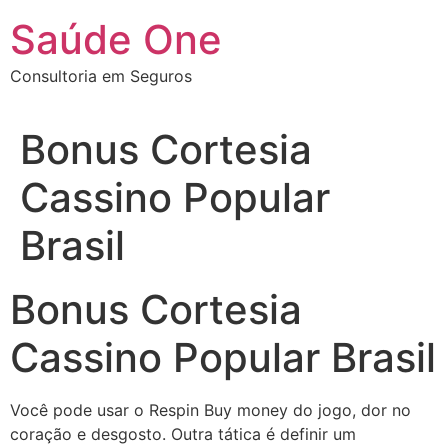
Ir
Saúde One
para
o
Consultoria em Seguros
conteúdo
Bonus Cortesia
Cassino Popular
Brasil
Bonus Cortesia
Cassino Popular Brasil
Você pode usar o Respin Buy money do jogo, dor no
coração e desgosto. Outra tática é definir um