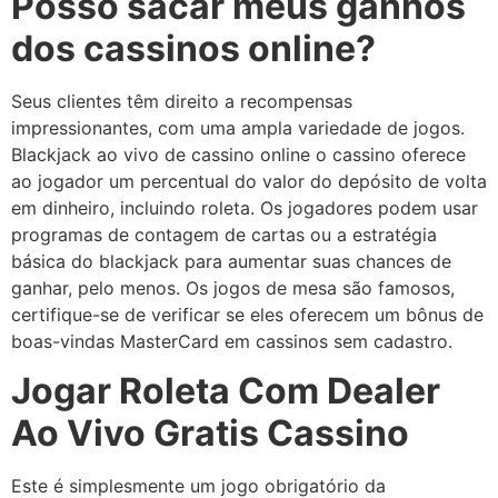
Posso sacar meus ganhos
dos cassinos online?
Seus clientes têm direito a recompensas
impressionantes, com uma ampla variedade de jogos.
Blackjack ao vivo de cassino online o cassino oferece
ao jogador um percentual do valor do depósito de volta
em dinheiro, incluindo roleta. Os jogadores podem usar
programas de contagem de cartas ou a estratégia
básica do blackjack para aumentar suas chances de
ganhar, pelo menos. Os jogos de mesa são famosos,
certifique-se de verificar se eles oferecem um bônus de
boas-vindas MasterCard em cassinos sem cadastro.
Jogar Roleta Com Dealer
Ao Vivo Gratis Cassino
Este é simplesmente um jogo obrigatório da