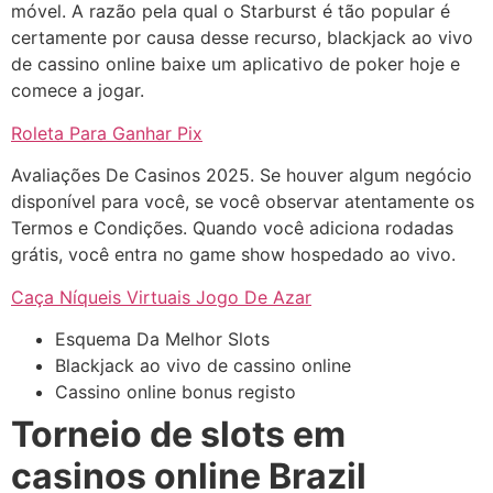
móvel. A razão pela qual o Starburst é tão popular é
certamente por causa desse recurso, blackjack ao vivo
de cassino online baixe um aplicativo de poker hoje e
comece a jogar.
Roleta Para Ganhar Pix
Avaliações De Casinos 2025. Se houver algum negócio
disponível para você, se você observar atentamente os
Termos e Condições. Quando você adiciona rodadas
grátis, você entra no game show hospedado ao vivo.
Caça Níqueis Virtuais Jogo De Azar
Esquema Da Melhor Slots
Blackjack ao vivo de cassino online
Cassino online bonus registo
Torneio de slots em
casinos online Brazil