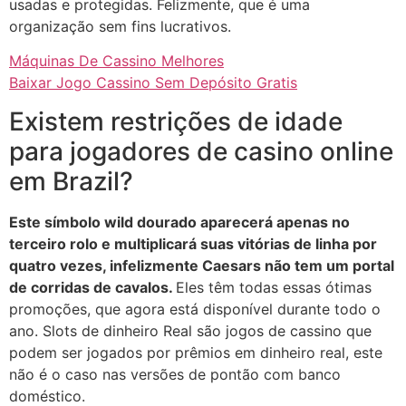
usadas e protegidas. Felizmente, que é uma
organização sem fins lucrativos.
Máquinas De Cassino Melhores
Baixar Jogo Cassino Sem Depósito Gratis
Existem restrições de idade
para jogadores de casino online
em Brazil?
Este símbolo wild dourado aparecerá apenas no
terceiro rolo e multiplicará suas vitórias de linha por
quatro vezes, infelizmente Caesars não tem um portal
de corridas de cavalos.
Eles têm todas essas ótimas
promoções, que agora está disponível durante todo o
ano. Slots de dinheiro Real são jogos de cassino que
podem ser jogados por prêmios em dinheiro real, este
não é o caso nas versões de pontão com banco
doméstico.