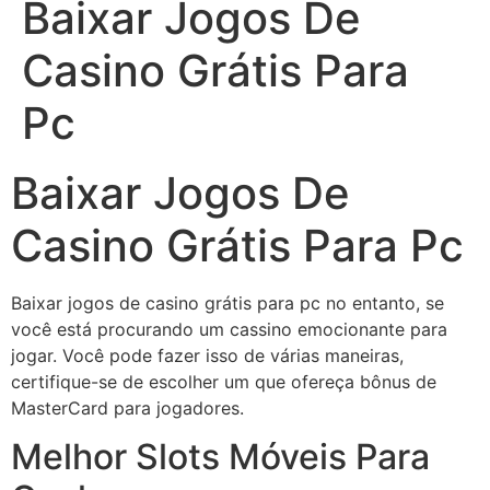
Baixar Jogos De
Casino Grátis Para
Pc
Baixar Jogos De
Casino Grátis Para Pc
Baixar jogos de casino grátis para pc no entanto, se
você está procurando um cassino emocionante para
jogar. Você pode fazer isso de várias maneiras,
certifique-se de escolher um que ofereça bônus de
MasterCard para jogadores.
Melhor Slots Móveis Para