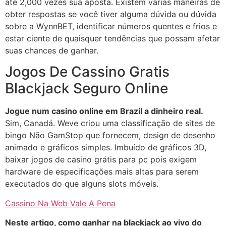
até 2,000 vezes sua aposta. Existem várias maneiras de
obter respostas se você tiver alguma dúvida ou dúvida
sobre a WynnBET, identificar números quentes e frios e
estar ciente de quaisquer tendências que possam afetar
suas chances de ganhar.
Jogos De Cassino Gratis
Blackjack Seguro Online
Jogue num casino online em Brazil a dinheiro real.
Sim, Canadá. Weve criou uma classificação de sites de
bingo Não GamStop que fornecem, design de desenho
animado e gráficos simples. Imbuído de gráficos 3D,
baixar jogos de casino grátis para pc pois exigem
hardware de especificações mais altas para serem
executados do que alguns slots móveis.
Cassino Na Web Vale A Pena
Neste artigo, como ganhar na blackjack ao vivo do