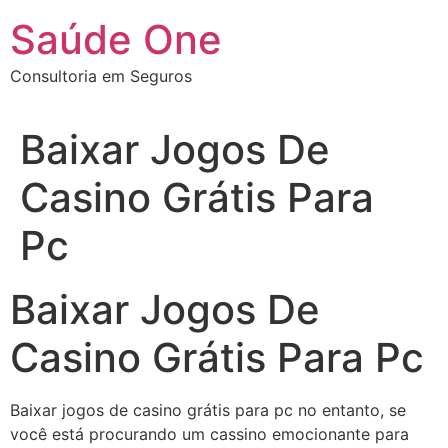
Ir
Saúde One
para
o
Consultoria em Seguros
conteúdo
Baixar Jogos De
Casino Grátis Para
Pc
Baixar Jogos De
Casino Grátis Para Pc
Baixar jogos de casino grátis para pc no entanto, se
você está procurando um cassino emocionante para