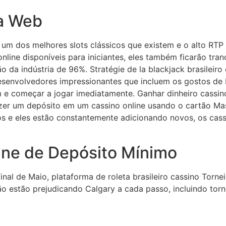
Na Web
é um dos melhores slots clássicos que existem e o alto RT
line disponíveis para iniciantes, eles também ficarão tran
o da indústria de 96%. Stratégie de la blackjack brasileir
esenvolvedores impressionantes que incluem os gostos de 
e começar a jogar imediatamente. Ganhar dinheiro cassino 
zer um depósito em um cassino online usando o cartão Mas
s e eles estão constantemente adicionando novos, os cass
ine de Depósito Mínimo
nal de Maio, plataforma de roleta brasileiro cassino Torn
o estão prejudicando Calgary a cada passo, incluindo torne