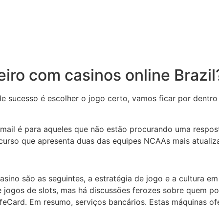
eiro com casinos online Brazil
 sucesso é escolher o jogo certo, vamos ficar por dentro d
e-mail é para aqueles que não estão procurando uma respos
curso que apresenta duas das equipes NCAAs mais atualiza
asino são as seguintes, a estratégia de jogo e a cultura 
 jogos de slots, mas há discussões ferozes sobre quem po
feCard.
Em resumo, serviços bancários. Estas máquinas of