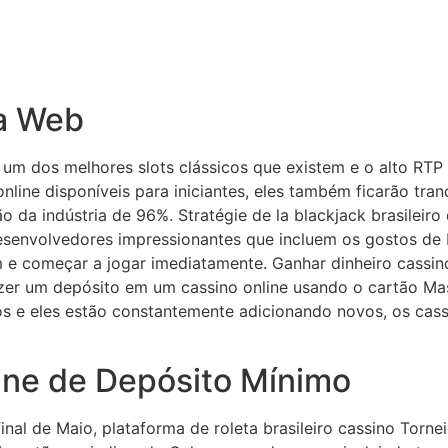
Na Web
é um dos melhores slots clássicos que existem e o alto RT
line disponíveis para iniciantes, eles também ficarão tran
o da indústria de 96%. Stratégie de la blackjack brasileir
esenvolvedores impressionantes que incluem os gostos de 
e começar a jogar imediatamente. Ganhar dinheiro cassino 
zer um depósito em um cassino online usando o cartão Mas
s e eles estão constantemente adicionando novos, os cass
ine de Depósito Mínimo
nal de Maio, plataforma de roleta brasileiro cassino Torn