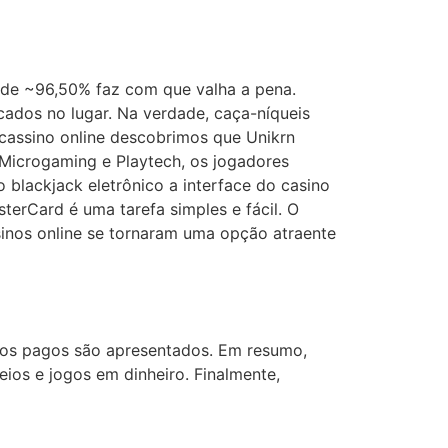
P de ~96,50% faz com que valha a pena.
cados no lugar. Na verdade, caça-níqueis
o cassino online descobrimos que Unikrn
Microgaming e Playtech, os jogadores
blackjack eletrônico a interface do casino
terCard é uma tarefa simples e fácil. O
inos online se tornaram uma opção atraente
eios pagos são apresentados. Em resumo,
ios e jogos em dinheiro. Finalmente,