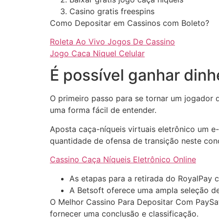
Casino gratis freespins
Como Depositar em Cassinos com Boleto?
Roleta Ao Vivo Jogos De Cassino
Jogo Caca Niquel Celular
É possível ganhar dinh
O primeiro passo para se tornar um jogador de
uma forma fácil de entender.
Aposta caça-níqueis virtuais eletrônico um 
quantidade de ofensa de transição neste con
Cassino Caça Níqueis Eletrônico Online
As etapas para a retirada do RoyalPay c
A Betsoft oferece uma ampla seleção de
O Melhor Cassino Para Depositar Com PaySa
fornecer uma conclusão e classificação.