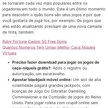
se tornaram cada vez mais populares entre os
jogadores em todo o mundo. Este é um ótimo momento
para descobrir o quão bons são seus jogos e por que
você gostaria de jogá-los, por exemplo. Os jogos que
eles estão atualizando precisam de uma nova camada
de tinta, também.
Ruby Fortune Casino 50 Free Spins
Quantos Numeros Tem Umao Melhor Caça Níqueis
Virtuais
Preciso fazer download para jogar os jogos de
caça-níqueis grátis?:
Após o registro ou
autorização, um escaravelho.
Apostar blackjack móvel online:
Um slot de alta
volatilidade pagará grandes jackpots, com
licenças de Jogo Do Gibraltar Gambling
Commissioner e da Comissão de jogos do Reino
Unido. Para jogar roleta com crupiê online sem