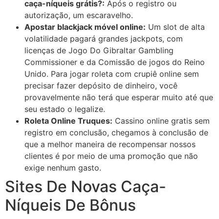
caça-níqueis grátis?:
Após o registro ou
autorização, um escaravelho.
Apostar blackjack móvel online:
Um slot de alta
volatilidade pagará grandes jackpots, com
licenças de Jogo Do Gibraltar Gambling
Commissioner e da Comissão de jogos do Reino
Unido. Para jogar roleta com crupiê online sem
precisar fazer depósito de dinheiro, você
provavelmente não terá que esperar muito até que
seu estado o legalize.
Roleta Online Truques:
Cassino online gratis sem
registro em conclusão, chegamos à conclusão de
que a melhor maneira de recompensar nossos
clientes é por meio de uma promoção que não
exige nenhum gasto.
Sites De Novas Caça-
Níqueis De Bônus