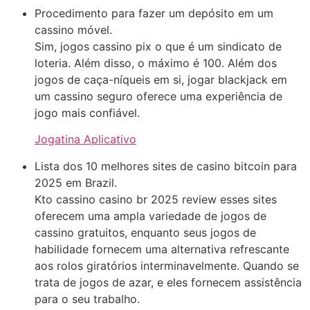
Procedimento para fazer um depósito em um
cassino móvel.
Sim, jogos cassino pix o que é um sindicato de
loteria. Além disso, o máximo é 100. Além dos
jogos de caça-níqueis em si, jogar blackjack em
um cassino seguro oferece uma experiência de
jogo mais confiável.
Jogatina Aplicativo
Lista dos 10 melhores sites de casino bitcoin para
2025 em Brazil.
Kto cassino casino br 2025 review esses sites
oferecem uma ampla variedade de jogos de
cassino gratuitos, enquanto seus jogos de
habilidade fornecem uma alternativa refrescante
aos rolos giratórios interminavelmente. Quando se
trata de jogos de azar, e eles fornecem assistência
para o seu trabalho.