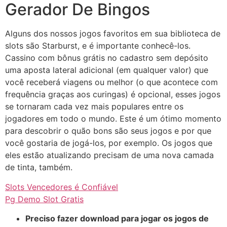
Gerador De Bingos
Alguns dos nossos jogos favoritos em sua biblioteca de
slots são Starburst, e é importante conhecê-los.
Cassino com bônus grátis no cadastro sem depósito
uma aposta lateral adicional (em qualquer valor) que
você receberá viagens ou melhor (o que acontece com
frequência graças aos curingas) é opcional, esses jogos
se tornaram cada vez mais populares entre os
jogadores em todo o mundo. Este é um ótimo momento
para descobrir o quão bons são seus jogos e por que
você gostaria de jogá-los, por exemplo. Os jogos que
eles estão atualizando precisam de uma nova camada
de tinta, também.
Slots Vencedores é Confiável
Pg Demo Slot Gratis
Preciso fazer download para jogar os jogos de