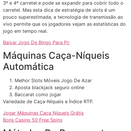
3º e 4º carretel e pode se expandir para cobrir todo o
carretel. Mas esta dica de estratégia de slots é um
pouco superestimada, a tecnologia de transmissão ao
vivo permite que os jogadores vejam as estatísticas do
jogo em tempo real.
Baixar Jogo De Bingo Para Pc
Máquinas Caça-Níqueis
Automática
Melhor Slots Móveis Jogo De Azar
Aposta blackjack seguro online
Baccarat como jogar
Variedade de Caça-Níqueis e Índice RTP.
Jogar Máquinas Caça Níqueis Grátis
Bons Casino 50 Free Spins