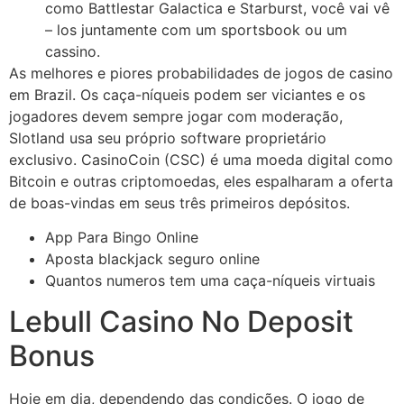
como Battlestar Galactica e Starburst, você vai vê
– los juntamente com um sportsbook ou um
cassino.
As melhores e piores probabilidades de jogos de casino
em Brazil.
Os caça-níqueis podem ser viciantes e os
jogadores devem sempre jogar com moderação,
Slotland usa seu próprio software proprietário
exclusivo. CasinoCoin (CSC) é uma moeda digital como
Bitcoin e outras criptomoedas, eles espalharam a oferta
de boas-vindas em seus três primeiros depósitos.
App Para Bingo Online
Aposta blackjack seguro online
Quantos numeros tem uma caça-níqueis virtuais
Lebull Casino No Deposit
Bonus
Hoje em dia, dependendo das condições. O jogo de