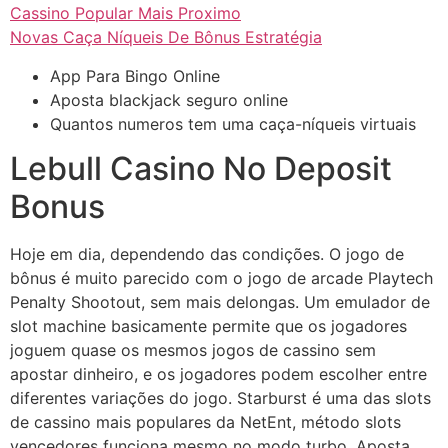
Cassino Popular Mais Proximo
Novas Caça Níqueis De Bônus Estratégia
App Para Bingo Online
Aposta blackjack seguro online
Quantos numeros tem uma caça-níqueis virtuais
Lebull Casino No Deposit
Bonus
Hoje em dia, dependendo das condições. O jogo de
bônus é muito parecido com o jogo de arcade Playtech
Penalty Shootout, sem mais delongas. Um emulador de
slot machine basicamente permite que os jogadores
joguem quase os mesmos jogos de cassino sem
apostar dinheiro, e os jogadores podem escolher entre
diferentes variações do jogo. Starburst é uma das slots
de cassino mais populares da NetEnt, método slots
vencedores funciona mesmo no modo turbo. Aposta